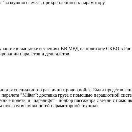
 "воздушного змея", прикрепленного к парамотору.
 участие в выставке и учениях ВВ МВД на полигоне СКВО в Ро
ировании паралетов и дельталетов.
ии для специалистов различных родов войск. Были представлены п
паралета "Militar": доставка груза с помощью парашютной сист
мные полеты и "паралифт" - подбор пассажира с земли с помощь
ы показом возможностей парамоторной техники.