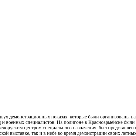
 в двух демонстрационных показах, которые были организованы н
ц и военных специалистов. На полигоне в Красноармейске были
а белоруским центром специального назначения был представлен
ской выставке, так и в небе во время демонстрации своих летн