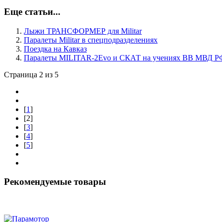
Еще статьи...
Лыжи ТРАНСФОРМЕР для Militar
Паралеты Militar в спецподразделениях
Поездка на Кавказ
Паралеты MILITAR-2Evo и СКАТ на учениях ВВ МВД Р
Страница 2 из 5
[
1
]
[
2
]
[
3
]
[
4
]
[
5
]
Рекомендуемые товары