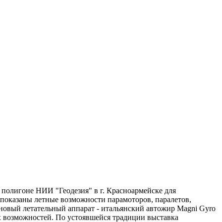
а полигоне НИИ "Геодезия" в г. Красноармейске для
 показаны летные возможности парамоторов, паралетов,
 новый летательный аппарат - итальянский автожир Magni Gyro
ых возможностей. По устоявшейся традиции выставка