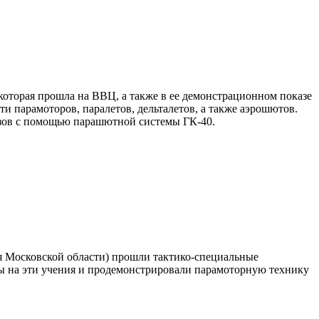
 которая прошла на ВВЦ, а также в ее демонстрационном показе
и парамоторов, паралетов, дельталетов, а также аэрошютов.
рузов с помощью парашютной системы ГК-40.
я Московской области) прошли тактико-специальные
ы на эти учения и продемонстрировали парамоторную технику